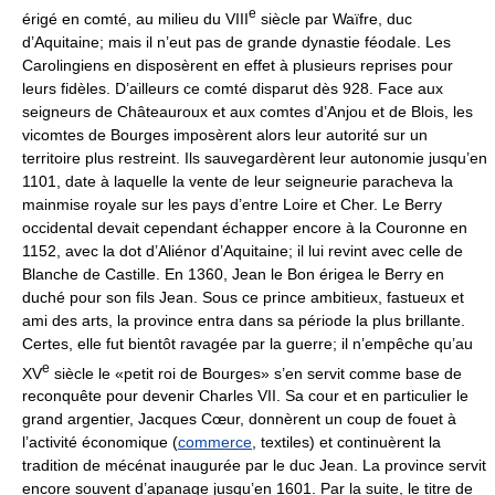
e
érigé en comté, au milieu du VIII
siècle par Waïfre, duc
d’Aquitaine; mais il n’eut pas de grande dynastie féodale. Les
Carolingiens en disposèrent en effet à plusieurs reprises pour
leurs fidèles. D’ailleurs ce comté disparut dès 928. Face aux
seigneurs de Châteauroux et aux comtes d’Anjou et de Blois, les
vicomtes de Bourges imposèrent alors leur autorité sur un
territoire plus restreint. Ils sauvegardèrent leur autonomie jusqu’en
1101, date à laquelle la vente de leur seigneurie paracheva la
mainmise royale sur les pays d’entre Loire et Cher. Le Berry
occidental devait cependant échapper encore à la Couronne en
1152, avec la dot d’Aliénor d’Aquitaine; il lui revint avec celle de
Blanche de Castille. En 1360, Jean le Bon érigea le Berry en
duché pour son fils Jean. Sous ce prince ambitieux, fastueux et
ami des arts, la province entra dans sa période la plus brillante.
Certes, elle fut bientôt ravagée par la guerre; il n’empêche qu’au
e
XV
siècle le «petit roi de Bourges» s’en servit comme base de
reconquête pour devenir Charles VII. Sa cour et en particulier le
grand argentier, Jacques Cœur, donnèrent un coup de fouet à
l’activité économique (
commerce
, textiles) et continuèrent la
tradition de mécénat inaugurée par le duc Jean. La province servit
encore souvent d’apanage jusqu’en 1601. Par la suite, le titre de