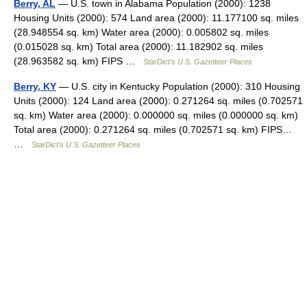
Berry, AL
— U.S. town in Alabama Population (2000): 1238
Housing Units (2000): 574 Land area (2000): 11.177100 sq. miles
(28.948554 sq. km) Water area (2000): 0.005802 sq. miles
(0.015028 sq. km) Total area (2000): 11.182902 sq. miles
(28.963582 sq. km) FIPS …
StarDict's U.S. Gazetteer Places
Berry, KY
— U.S. city in Kentucky Population (2000): 310 Housing
Units (2000): 124 Land area (2000): 0.271264 sq. miles (0.702571
sq. km) Water area (2000): 0.000000 sq. miles (0.000000 sq. km)
Total area (2000): 0.271264 sq. miles (0.702571 sq. km) FIPS…
…
StarDict's U.S. Gazetteer Places