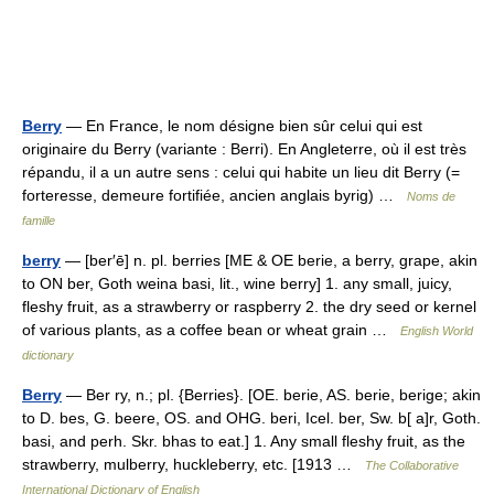
Berry
— En France, le nom désigne bien sûr celui qui est
originaire du Berry (variante : Berri). En Angleterre, où il est très
répandu, il a un autre sens : celui qui habite un lieu dit Berry (=
forteresse, demeure fortifiée, ancien anglais byrig) …
Noms de
famille
berry
— [ber′ē] n. pl. berries [ME & OE berie, a berry, grape, akin
to ON ber, Goth weina basi, lit., wine berry] 1. any small, juicy,
fleshy fruit, as a strawberry or raspberry 2. the dry seed or kernel
of various plants, as a coffee bean or wheat grain …
English World
dictionary
Berry
— Ber ry, n.; pl. {Berries}. [OE. berie, AS. berie, berige; akin
to D. bes, G. beere, OS. and OHG. beri, Icel. ber, Sw. b[ a]r, Goth.
basi, and perh. Skr. bhas to eat.] 1. Any small fleshy fruit, as the
strawberry, mulberry, huckleberry, etc. [1913 …
The Collaborative
International Dictionary of English