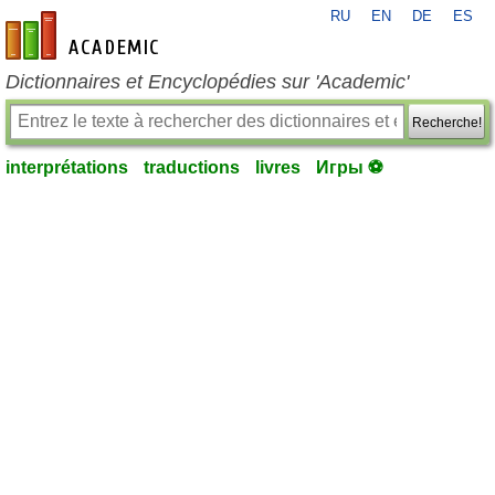
RU
EN
DE
ES
fr-academic.com
Dictionnaires et Encyclopédies sur 'Academic'
Recherche!
interprétations
traductions
livres
Игры ⚽