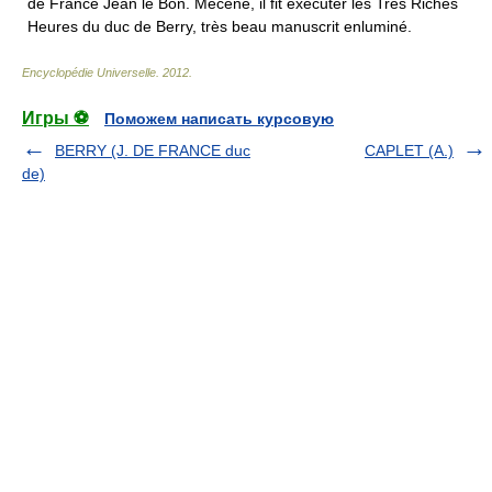
de France Jean le Bon. Mécène, il fit exécuter les Très Riches
Heures du duc de Berry, très beau manuscrit enluminé.
Encyclopédie Universelle
.
2012
.
Игры ⚽
Поможем написать курсовую
BERRY (J. DE FRANCE duc
CAPLET (A.)
de)