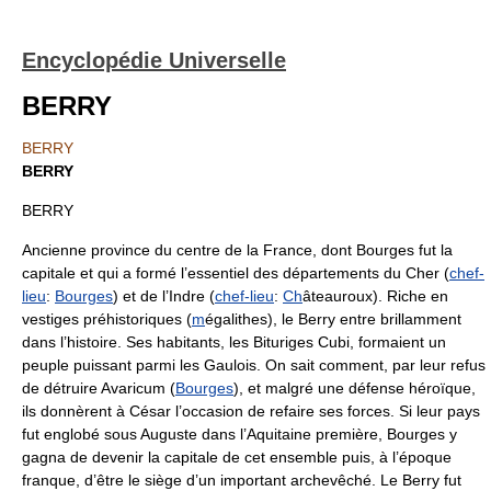
Encyclopédie Universelle
BERRY
BERRY
BERRY
BERRY
Ancienne province du centre de la France, dont Bourges fut la
capitale et qui a formé l’essentiel des départements du Cher (
chef-
lieu
:
Bourges
) et de l’Indre (
chef-lieu
:
Ch
âteauroux). Riche en
vestiges préhistoriques (
m
égalithes), le Berry entre brillamment
dans l’histoire. Ses habitants, les Bituriges Cubi, formaient un
peuple puissant parmi les Gaulois. On sait comment, par leur refus
de détruire Avaricum (
Bourges
), et malgré une défense héroïque,
ils donnèrent à César l’occasion de refaire ses forces. Si leur pays
fut englobé sous Auguste dans l’Aquitaine première, Bourges y
gagna de devenir la capitale de cet ensemble puis, à l’époque
franque, d’être le siège d’un important archevêché. Le Berry fut